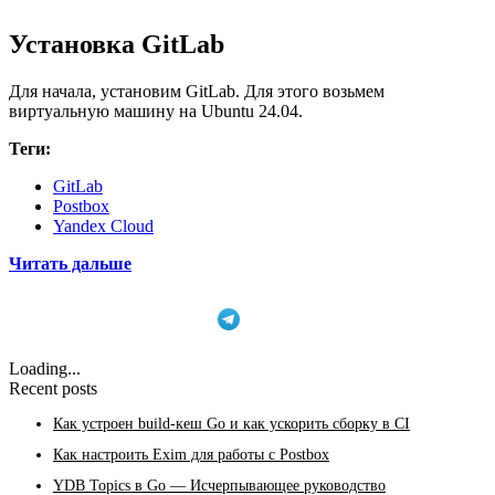
Установка GitLab
Для начала, установим GitLab. Для этого возьмем
виртуальную машину на Ubuntu 24.04.
Теги:
GitLab
Postbox
Yandex Cloud
Читать дальше
Подписаться
Loading...
Recent posts
Как устроен build-кеш Go и как ускорить сборку в CI
Как настроить Exim для работы с Postbox
YDB Topics в Go — Исчерпывающее руководство