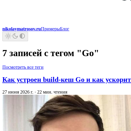
nikolaymatrosov.ru
Примеры
Блог
7 записей с тегом "Go"
Посмотреть все теги
Как устроен build-кеш Go и как ускорит
27 июня 2026 г.
·
22 мин. чтения